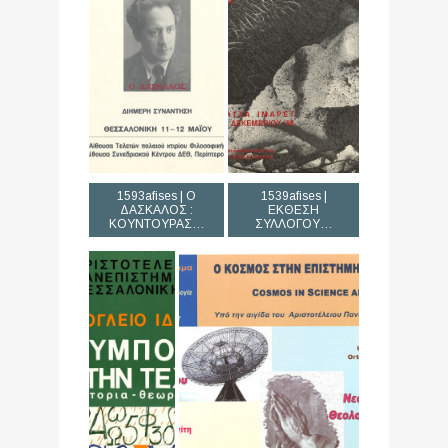
1593afises | Ο
1539afises |
ΔΑΣΚΑΛΟΣ :
ΕΚΘΕΣΗ
ΚΟΥΝΤΟΥΡΑΣ…
ΣΥΛΛΟΓΟΥ…