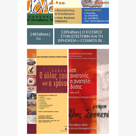
1365afises | Ο ΚΟΣΜΟΣ
1483afises |
ΣΤΗΝ ΕΠΙΣΤΗΜΗ ΚΑΙ ΤΗ
1ο…
ΘΡΗΣΚΕΙΑ = COSMOS IN…