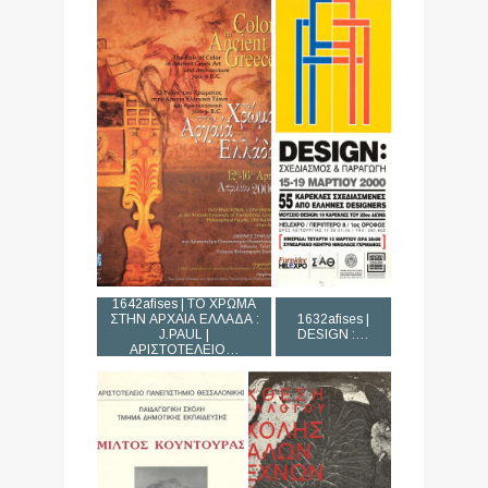
1642afises | ΤΟ ΧΡΩΜΑ
ΣΤΗΝ ΑΡΧΑΙΑ ΕΛΛΑΔΑ :
1632afises |
J.PAUL |
DESIGN :…
AΡΙΣΤΟΤΕΛΕΙΟ…