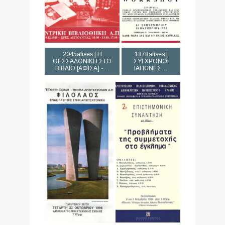
2045afises | Η
1878afises |
ΘΕΣΣΑΛΟΝΙΚΗ ΣΤΟ
ΣΥΓΧΡΟΝΟΙ
ΒΙΒΛΙΟ [ΑΦΙΣΑ] -…
ΙΑΠΩΝΕΣ…