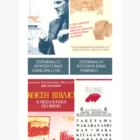
2183afises | Ο
2119afises | Η
ΑΡΧΙΤΕΚΤΟΝΑΣ
ΡΟΤΟΝΤΑ ΕΙΝΑΙ
CIANCARLO DE…
ΡΩΜΑΙΚΟ…