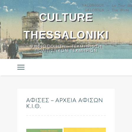
CULTURE
THESSALONIKI
ΨΗΦΙΟΠΟΊΗΣΗ - ΤΕΚΜΗΡΊΩΣΗ
ΠΟΛΙΤΙΣΤΙΚΏΝ ΤΕΚΜΗΡΊΩΝ
ΑΦΊΣΕΣ – ΑΡΧΕΊΑ ΑΦΙΣΏΝ
Κ.Ι.Θ.