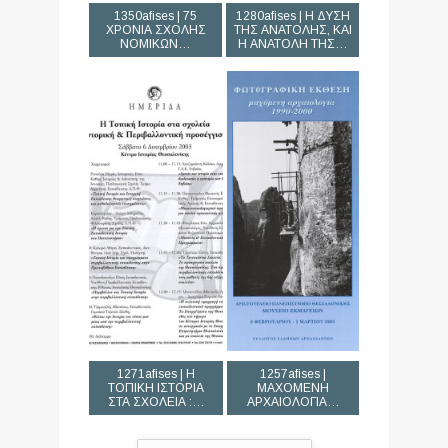
1350afises | 75
1280afises | Η ΔΥΣΗ
ΧΡΟΝΙΑ ΣΧΟΛΗΣ
ΤΗΣ ΑΝΑΤΟΛΗΣ, ΚΑΙ
ΝΟΜΙΚΩΝ…
Η ΑΝΑΤΟΛΗ ΤΗΣ…
1271afises | Η
1257afises |
ΤΟΠΙΚΗ ΙΣΤΟΡΙΑ
ΜΑΧΟΜΕΝΗ
ΣΤΑ ΣΧΟΛΕΙΑ :…
ΑΡΧΑΙΟΛΟΓΙΑ…